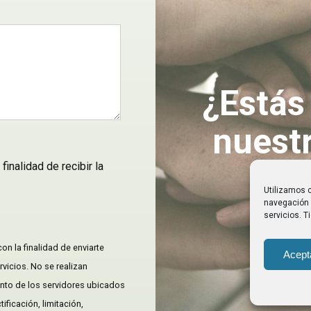
¿Estás
nuestr
inalidad de recibir la
Utilizamos c
navegación 
servicios. 
con la finalidad de enviarte
Acept
vicios. No se realizan
ento de los servidores ubicados
ificación, limitación,